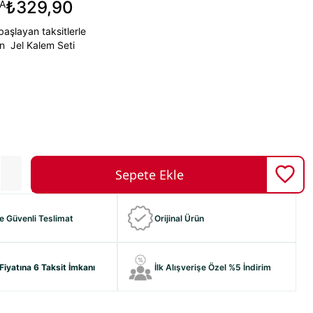
₺329,90
A
aşlayan taksitlerle
on Jel Kalem Seti
ve Güvenli Teslimat
Orijinal Ürün
Fiyatına 6 Taksit İmkanı
İlk Alışverişe Özel %5 İndirim