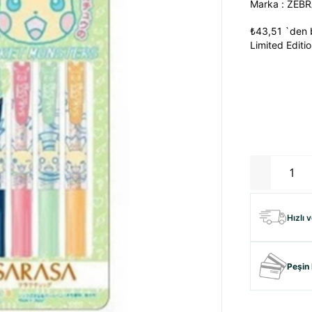
Marka
:
ZEBR
₺43,51
`den b
Limited Editi
Hızlı 
Peşin 