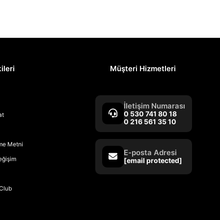
ileri
Müşteri Hizmetleri
İletişim Numarası
0 530 741 80 18
at
0 216 561 35 10
rme Metni
E-posta Adresi
Değişim
[email protected]
Club