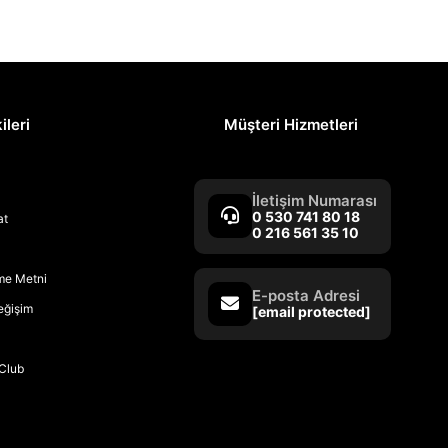
ileri
Müşteri Hizmetleri
İletişim Numarası
0 530 741 80 18
at
0 216 561 35 10
rme Metni
E-posta Adresi
Değişim
[email protected]
Club