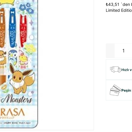
₺43,51
`den b
Limited Editi
Hızlı 
Peşin 