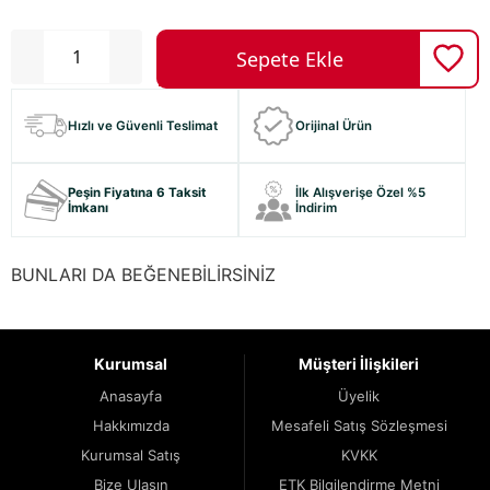
Hızlı ve Güvenli Teslimat
Orijinal Ürün
Peşin Fiyatına 6 Taksit
İlk Alışverişe Özel %5
İmkanı
İndirim
BUNLARI DA BEĞENEBİLİRSİNİZ
Kurumsal
Müşteri İlişkileri
Anasayfa
Üyelik
Hakkımızda
Mesafeli Satış Sözleşmesi
Kurumsal Satış
KVKK
Bize Ulaşın
ETK Bilgilendirme Metni