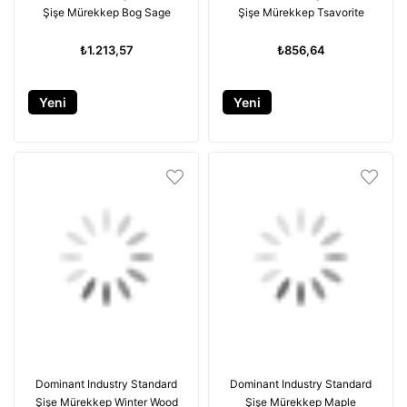
Şişe Mürekkep Bog Sage
Şişe Mürekkep Tsavorite
₺1.213,57
₺856,64
Yeni
Yeni
Ürün
Ürün
Dominant Industry Standard
Dominant Industry Standard
Şişe Mürekkep Winter Wood
Şişe Mürekkep Maple