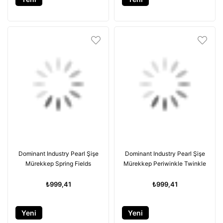
Ürün
Ürün
Dominant Industry Pearl Şişe
Dominant Industry Pearl Şişe
Mürekkep Spring Fields
Mürekkep Periwinkle Twinkle
₺999,41
₺999,41
Yeni
Yeni