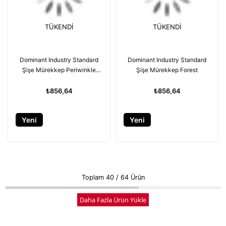
TÜKENDI
TÜKENDI
Dominant Industry Standard
Dominant Industry Standard
Şişe Mürekkep Periwinkle
Şişe Mürekkep Forest
Blue
₺856,64
₺856,64
Yeni
Yeni
Ürün
Ürün
Toplam
40
/
64
Ürün
Daha Fazla Ürün Yükle