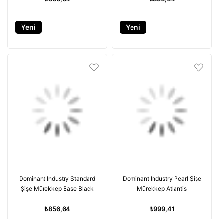
Yeni
Yeni
Ürün
Ürün
Dominant Industry Standard
Dominant Industry Pearl Şişe
Şişe Mürekkep Base Black
Mürekkep Atlantis
₺856,64
₺999,41