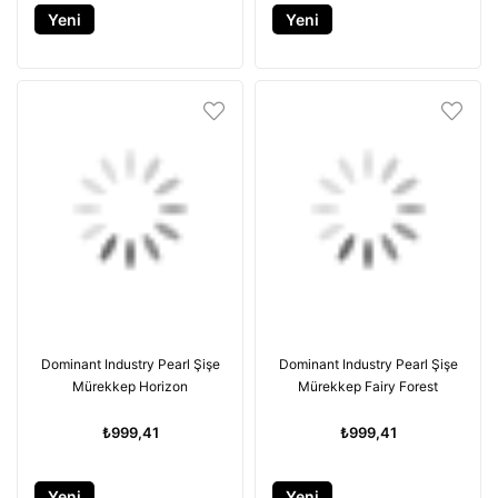
Yeni
Yeni
Ürün
Ürün
Dominant Industry Pearl Şişe
Dominant Industry Pearl Şişe
Mürekkep Horizon
Mürekkep Fairy Forest
₺999,41
₺999,41
Yeni
Yeni