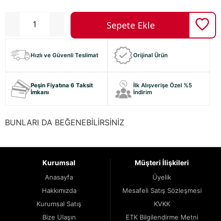
Hızlı ve Güvenli Teslimat
Orijinal Ürün
Peşin Fiyatına 6 Taksit
İlk Alışverişe Özel %5
İmkanı
İndirim
BUNLARI DA BEĞENEBİLİRSİNİZ
Kurumsal
Müşteri İlişkileri
Anasayfa
Üyelik
Hakkımızda
Mesafeli Satış Sözleşmesi
Kurumsal Satış
KVKK
Bize Ulaşın
ETK Bilgilendirme Metni