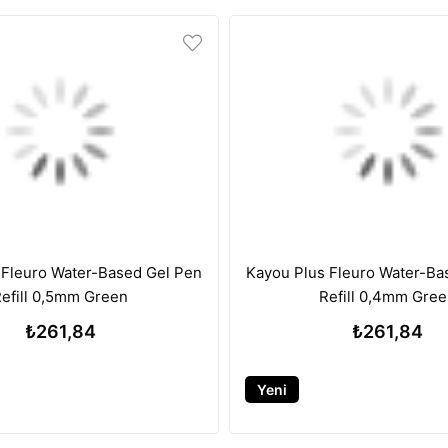
 Fleuro Water-Based Gel Pen
Kayou Plus Fleuro Water-Ba
efill 0,5mm Green
Refill 0,4mm Gre
₺261,84
₺261,84
Yeni
Ürün