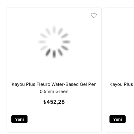
Kayou Plus Fleuro Water-Based Gel Pen
Kayou Plus
0,5mm Green
₺452,28
Yeni
Yeni
Ürün
Ürün