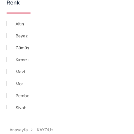
Renk
Altın
Beyaz
Gümüş
Kırmızı
Mavi
Mor
Pembe
Siyah
Turuncu
Anasayfa
KAYOU+
Yeşil