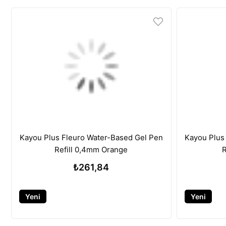
Kayou Plus Fleuro Water-Based Gel Pen
Kayou Plus
Refill 0,4mm Orange
R
₺261,84
Yeni
Yeni
Ürün
Ürün