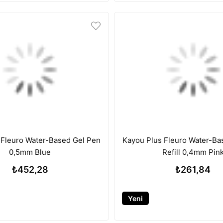
 Fleuro Water-Based Gel Pen
Kayou Plus Fleuro Water-Ba
0,5mm Blue
Refill 0,4mm Pin
₺452,28
₺261,84
Yeni
Ürün