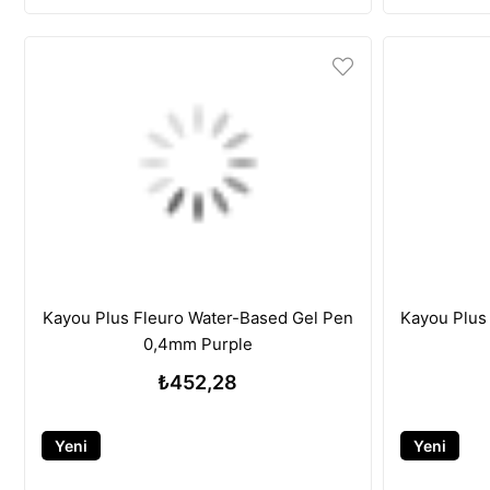
Kayou Plus Fleuro Water-Based Gel Pen
Kayou Plus
0,4mm Purple
₺452,28
Yeni
Yeni
Ürün
Ürün