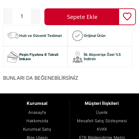
Hızlı ve Güvenli Teslimat
Orijinal Ürün
Peşin Fiyatına 6 Taksit
İlk Alışverişe Özel %5
İmkanı
İndirim
BUNLARI DA BEĞENEBİLİRSİNİZ
Kurumsal
Müşteri İlişkileri
Anasayfa
Üyelik
Hakkımızda
Mesafeli Satış Sözleşmesi
Kurumsal Satış
KVKK
Bize Ulaşın
ETK Bilgilendirme Metni