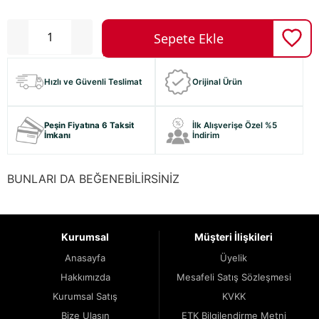
Hızlı ve Güvenli Teslimat
Orijinal Ürün
Peşin Fiyatına 6 Taksit
İlk Alışverişe Özel %5
İmkanı
İndirim
BUNLARI DA BEĞENEBİLİRSİNİZ
Kurumsal
Müşteri İlişkileri
Anasayfa
Üyelik
Hakkımızda
Mesafeli Satış Sözleşmesi
Kurumsal Satış
KVKK
Bize Ulaşın
ETK Bilgilendirme Metni