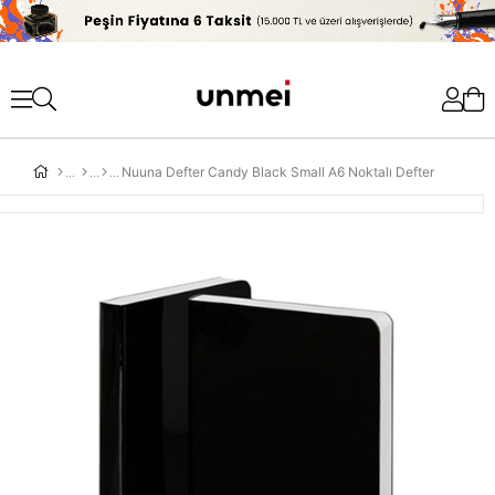
'
Nuuna Defter Candy Black Small A6 Noktalı Defter