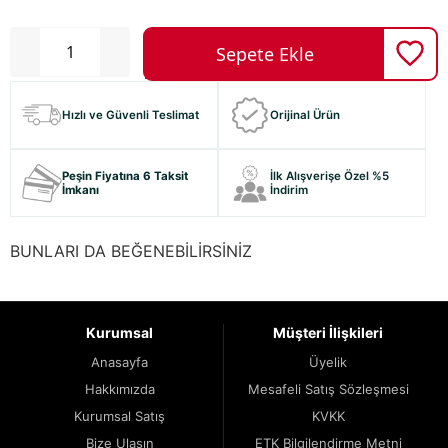
Hızlı ve Güvenli Teslimat
Orijinal Ürün
Peşin Fiyatına 6 Taksit
İlk Alışverişe Özel %5
İmkanı
İndirim
BUNLARI DA BEĞENEBİLİRSİNİZ
Kurumsal
Müşteri İlişkileri
Anasayfa
Üyelik
Hakkımızda
Mesafeli Satış Sözleşmesi
Kurumsal Satış
KVKK
Bize Ulaşın
ETK Bilgilendirme Metni