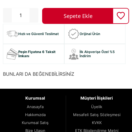
Hızlı ve Güvenli Teslimat
Orijinal Ürün
Peşin Fiyatına 6 Taksit
İlk Alışverişe Özel %5
İmkanı
İndirim
BUNLARI DA BEĞENEBİLİRSİNİZ
Kurumsal
Müşteri İlişkileri
Anasayfa
Üyelik
Hakkımızda
Mesafeli Satış Sözleşmesi
Kurumsal Satış
KVKK
Bize Ulaşın
ETK Bilgilendirme Metni