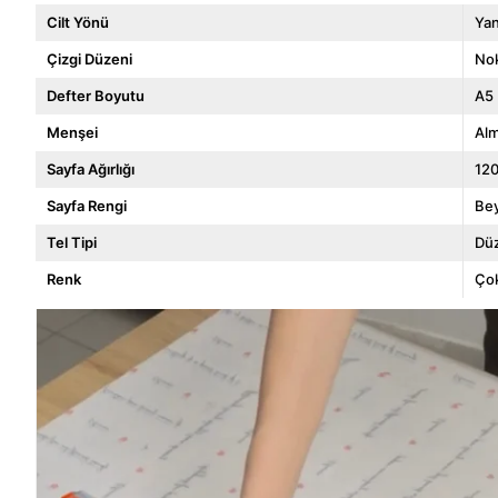
Cilt Yönü
Yan
Çizgi Düzeni
Nok
Defter Boyutu
A5
Menşei
Al
Sayfa Ağırlığı
120
Sayfa Rengi
Be
Tel Tipi
Dü
Renk
Çok