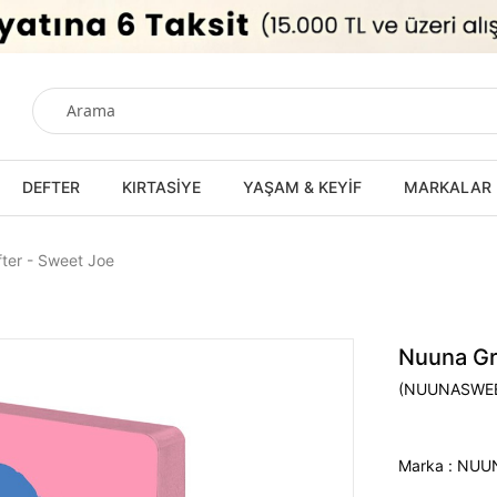
DEFTER
KIRTASİYE
YAŞAM & KEYİF
MARKALAR
fter - Sweet Joe
Nuuna Gra
(NUUNASWE
Marka
:
NUU