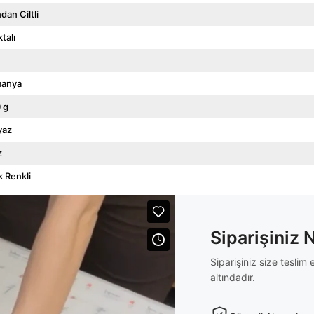
dan Ciltli
talı
manya
 g
yaz
z
 Renkli
Siparişiniz 
Siparişiniz size tesli
altındadır.