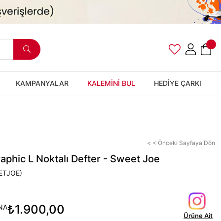
KAMPANYALAR
KALEMİNİ BUL
HEDİYE ÇARKI
< < Önceki Sayfaya Dön
phic L Noktalı Defter - Sweet Joe
ETJOE)
₺1.900,00
NA
Ürüne Ait