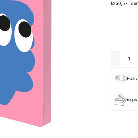
₺250,57
`den
Hızlı 
Peşin 