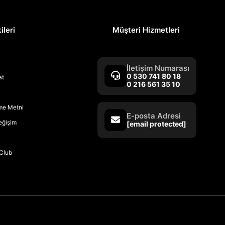
ileri
Müşteri Hizmetleri
İletişim Numarası
0 530 741 80 18
at
0 216 561 35 10
rme Metni
E-posta Adresi
Değişim
[email protected]
Club