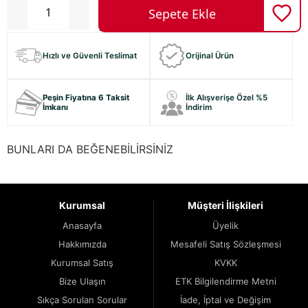
Hızlı ve Güvenli Teslimat
Orijinal Ürün
Peşin Fiyatına 6 Taksit
İlk Alışverişe Özel %5
İmkanı
İndirim
BUNLARI DA BEĞENEBİLİRSİNİZ
Kurumsal
Müşteri İlişkileri
Anasayfa
Üyelik
Hakkımızda
Mesafeli Satış Sözleşmesi
Kurumsal Satış
KVKK
Bize Ulaşın
ETK Bilgilendirme Metni
Sıkça Sorulan Sorular
İade, İptal ve Değişim