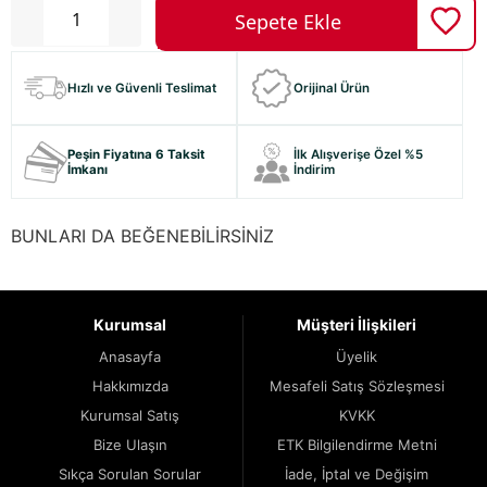
Hızlı ve Güvenli Teslimat
Orijinal Ürün
Peşin Fiyatına 6 Taksit
İlk Alışverişe Özel %5
İmkanı
İndirim
BUNLARI DA BEĞENEBİLİRSİNİZ
Kurumsal
Müşteri İlişkileri
Anasayfa
Üyelik
Hakkımızda
Mesafeli Satış Sözleşmesi
Kurumsal Satış
KVKK
Bize Ulaşın
ETK Bilgilendirme Metni
Sıkça Sorulan Sorular
İade, İptal ve Değişim