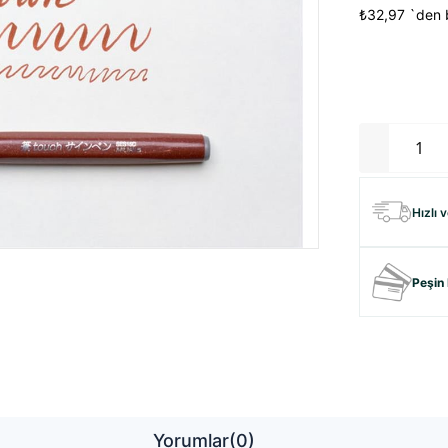
₺32,97
`den b
Hızlı 
Peşin 
Yorumlar
(0)