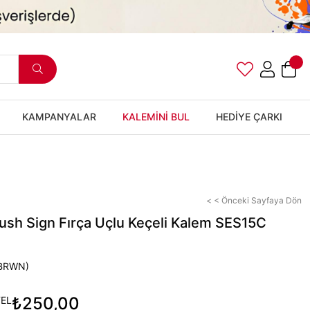
KAMPANYALAR
KALEMİNİ BUL
HEDİYE ÇARKI
< < Önceki Sayfaya Dön
ush Sign Fırça Uçlu Keçeli Kalem SES15C
BRWN)
₺250,00
EL