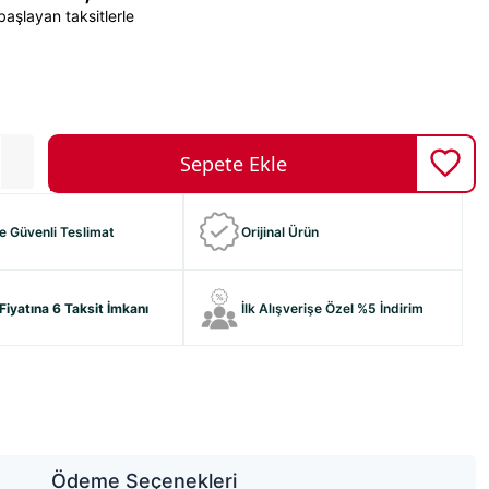
aşlayan taksitlerle
ve Güvenli Teslimat
Orijinal Ürün
Fiyatına 6 Taksit İmkanı
İlk Alışverişe Özel %5 İndirim
Ödeme Seçenekleri