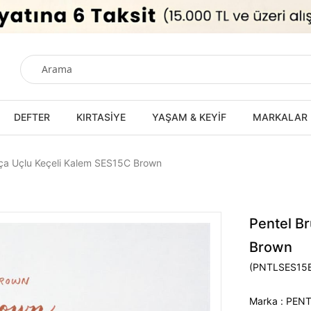
DEFTER
KIRTASİYE
YAŞAM & KEYİF
MARKALAR
rça Uçlu Keçeli Kalem SES15C Brown
Pentel Br
Brown
(PNTLSES15
Marka
:
PENT