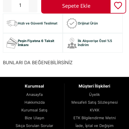
Hızlı ve Güvenli Teslimat
Orijinal Ürün
Peşin Fiyatına 6 Taksit
İlk Alışverişe Özel %5
İmkanı
İndirim
BUNLARI DA BEĞENEBİLİRSİNİZ
Kurumsal
Müşteri İlişkileri
Anasayfa
Üyelik
Hakkımızda
Mesafeli Satış Sözleşmesi
Kurumsal Satış
KVKK
Bize Ulaşın
ETK Bilgilendirme Metni
Sıkça Sorulan Sorular
İade, İptal ve Değişim